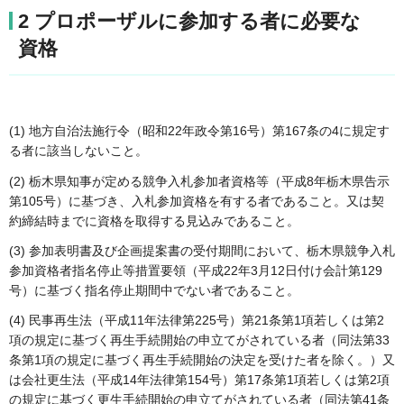
2 プロポーザルに参加する者に必要な
資格
(1) 地方自治法施行令（昭和22年政令第16号）第167条の4に規定す
る者に該当しないこと。
(2) 栃木県知事が定める競争入札参加者資格等（平成8年栃木県告示
第105号）に基づき、入札参加資格を有する者であること。又は契
約締結時までに資格を取得する見込みであること。
(3) 参加表明書及び企画提案書の受付期間において、栃木県競争入札
参加資格者指名停止等措置要領（平成22年3月12日付け会計第129
号）に基づく指名停止期間中でない者であること。
(4) 民事再生法（平成11年法律第225号）第21条第1項若しくは第2
項の規定に基づく再生手続開始の申立てがされている者（同法第33
条第1項の規定に基づく再生手続開始の決定を受けた者を除く。）又
は会社更生法（平成14年法律第154号）第17条第1項若しくは第2項
の規定に基づく更生手続開始の申立てがされている者（同法第41条