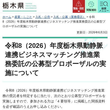
栃木県
緊急・防災
検索
閲覧補助
メニュー
ホーム
>
産業・しごと
>
入札・公売
>
入札・公募（業務委託）
> 令和
8（2026）年度栃木県動静脈連携ビジネスマッチング推進業務委託の公募型プ
ロポーザルの実施について
更新日：2026年6月3日
令和8（2026）年度栃木県動静脈
連携ビジネスマッチング推進業
務委託の公募型プロポーザルの実
施について
令和8（2026）年度栃木県動静脈連携ビジネスマッチング推進業
務の受託者を特定するに当たり、次のとおり公募型プロポーザルを
実施しますので、参加される方は「4 要領等」に掲載した関係資料
を必ず確認のうえお申し込みください。