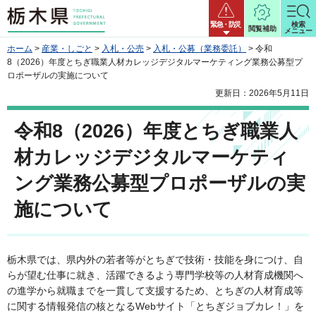
栃木県
緊急・防災
検索
閲覧補助
メニュー
ホーム
>
産業・しごと
>
入札・公売
>
入札・公募（業務委託）
> 令和
8（2026）年度とちぎ職業人材カレッジデジタルマーケティング業務公募型プ
ロポーザルの実施について
更新日：2026年5月11日
令和8（2026）年度とちぎ職業人
材カレッジデジタルマーケティ
ング業務公募型プロポーザルの実
施について
栃木県では、県内外の若者等がとちぎで技術・技能を身につけ、自
らが望む仕事に就き、活躍できるよう専門学校等の人材育成機関へ
の進学から就職までを一貫して支援するため、とちぎの人材育成等
に関する情報発信の核となるWebサイト「とちぎジョブカレ！」を