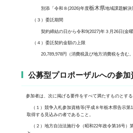
栃木県
別添「令和８(2026)年度
地域課題解決
（３）委託期間
契約締結の日から令和9(2027)年３月26日(金曜
（４）委託契約金額の上限
20,789,978円（消費税及び地方消費税を含む
公募型プロポーザルへの参加
参加者は、次に掲げる要件をすべて満たすものとする
（１）
競争入札参加資格等(平成８年栃木県告示第
取得する見込みの者であること。
（２）
地方自治法施行令（昭和22年政令第16号）
と。