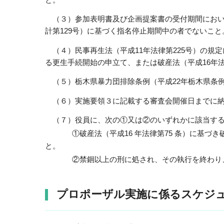
（３）参加表明書及び企画提案書の受付期間において
計第129号）に基づく指名停止期間中の者でないこと
（４）民事再生法（平成11年法律第225号）の規定
る更生手続開始の申立て、または破産法（平成16年
（５）栃木県暴力団排除条例（平成22年栃木県条例
（６）
実施要領３に記載する審査会開催日までに
（７）
役員に、次の①又は②のいずれかに該当す
①破産法（平成16 年法律第75 条）に基
と。
②禁錮以上の刑に処され、その執行を終わり
プロポーザル実施に係るスケジ