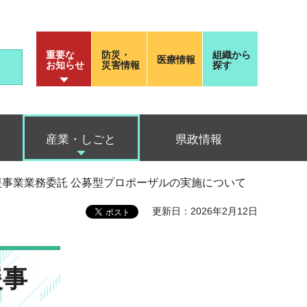
重要な
防災・
組織から
医療情報
お知らせ
災害情報
探す
産業・しごと
県政情報
走支援事業業務委託 公募型プロポーザルの実施について
更新日：2026年2月12日
援事