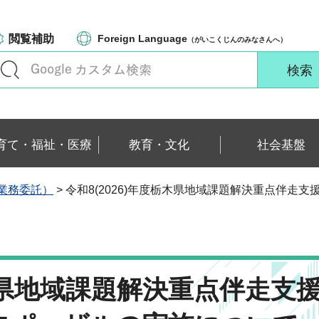
閲覧補助
Foreign Language
（がいこくじんのみなさんへ）
育て・福祉・医療
教育・文化
社会基盤
業務委託）
> 令和8(2026)年度栃木県地域課題解決重点伴
栃木県地域課題解決重点伴走支