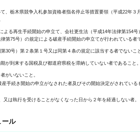
、栃木県競争入札参加資格者指名停止等措置要領（平成22年３月
。
による再生手続開始の申立て、会社更生法（平成14年法律第154号
法律第75号）の規定による破産手続開始の申立てが行われている者
第30号）第２条第１号又は同第４条の規定に該当する者でないこ
納期が到来する国税及び都道府県税を滞納していない者であること
る者がいないこと。
づき破産手続き開始の申立がなされた者及びその開始決定がされている
、又は執行を受けることがなくなった日から２年を経過しない者。
ュール