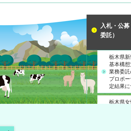
入札・公募
委託）
栃木県新
基本構想
業務委託
プロポー
定結果に
栃木県女
進企業等
のための
等業務委