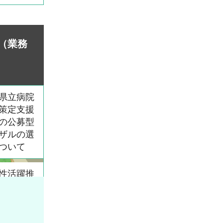
（業務
県立病院
策定支援
の公募型
ザルの選
ついて
性活躍推
情報発信
記事作成
託公募型