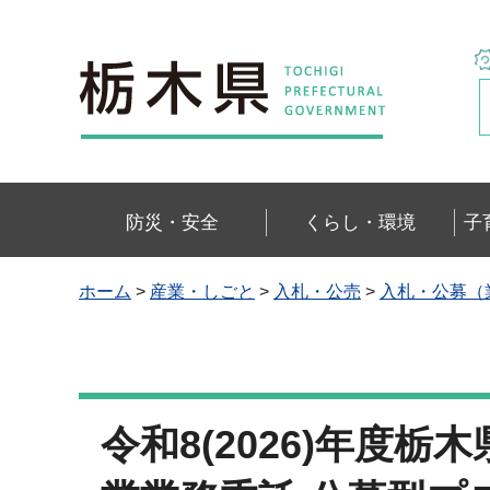
栃木県
防災・安全
くらし・環境
子
ホーム
>
産業・しごと
>
入札・公売
>
入札・公募（
令和8(2026)年度