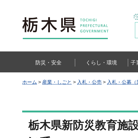
栃木県
防災・安全
くらし・環境
子
ホーム
>
産業・しごと
>
入札・公売
>
入札・公募（
栃木県新防災教育施