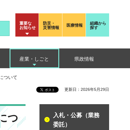
重要な
防災・
組織から
医療情報
お知らせ
災害情報
探す
産業・しごと
県政情報
について
更新日：2026年5月29日
につ
入札・公募（業務
委託）