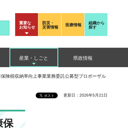
重要な
防災・
組織から
医療情報
お知らせ
災害情報
探す
産業・しごと
県政情報
民健康保険税収納率向上事業業務委託公募型プロポーザル
更新日：2026年5月21日
康保