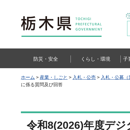
栃木県
防災・安全
くらし・環境
子
ホーム
>
産業・しごと
>
入札・公売
>
入札・公募（
に係る質問及び回答
令和8(2026)年度