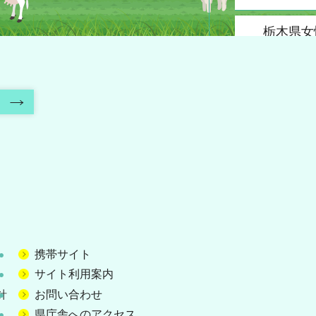
栃木県女
進企業等
のための
等業務委
プロポー
内
定結果に
令和８（2
度生成A
た児童相
支援シス
計・開発
務委託に
携帯サイト
型プロポ
サイト利用案内
実施につ
針
お問い合わせ
県庁舎へのアクセス