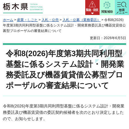
栃木県
緊急・防災
検索
閲覧補助
メニュー
ホーム
>
産業・しごと
>
入札・公売
>
入札・公募（業務委託）
> 令和8(2026)
年度第3期共同利用型基盤に係るシステム設計・開発業務委託及び機器賃貸借公
募型プロポーザルの審査結果について
更新日：2026年6月5日
令和8(2026)年度第3期共同利用型
基盤に係るシステム設計・開発業
務委託及び機器賃貸借公募型プロ
ポーザルの審査結果について
令和8(2026)年度第3期共同利用型基盤に係るシステム設計・開発業
務委託及び機器賃貸借の委託契約候補者を次のとおり決定しました
ので、お知らせします。