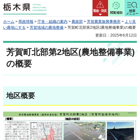
栃木県
緊急・防災
検索
閲覧補助
メニュー
ホーム
>
県政情報
>
庁舎・組織の案内
>
農政部
>
芳賀農業振興事務所
>
より良
い農地にする
>
芳賀地域の農地整備
> 芳賀町北部第2地区(農地整備事業)の概要
更新日：2025年6月12日
芳賀町北部第2地区(農地整備事業)
の概要
地区概要