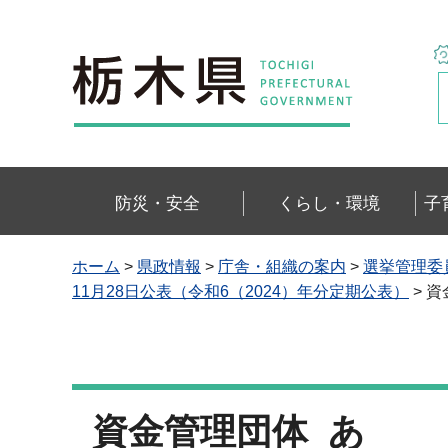
栃木県
防災・安全
くらし・環境
子
ホーム
>
県政情報
>
庁舎・組織の案内
>
選挙管理委
11月28日公表（令和6（2024）年分定期公表）
> 
資金管理団体 あ