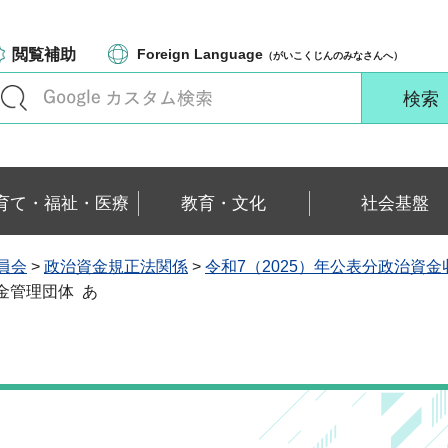
閲覧補助
Foreign Language
（がいこくじんのみなさんへ）
育て・福祉・医療
教育・文化
社会基盤
員会
>
政治資金規正法関係
>
令和7（2025）年公表分政治資
資金管理団体 あ