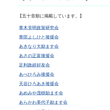
【五十音順に掲載しています。】
青木克明政策研究会
青田よしひと後援会
あきなり大励ます会
あさの正富後援会
足利政経好友会
あべひろみ後援会
天谷ひろあき後援会
あめみや茂樹励ます会
あらかわ美代子励ます会