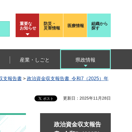
重要な
防災・
組織から
医療情報
お知らせ
災害情報
探す
産業・しごと
県政情報
金収支報告書
>
政治資金収支報告書 令和7（2025）年
更新日：2025年11月28日
政治資金収支報告