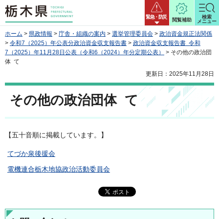
栃木県
緊急・防災
検索
閲覧補助
メニュー
ホーム
>
県政情報
>
庁舎・組織の案内
>
選挙管理委員会
>
政治資金規正法関係
>
令和7（2025）年公表分政治資金収支報告書
>
政治資金収支報告書 令和
7（2025）年11月28日公表（令和6（2024）年分定期公表）
> その他の政治団
体 て
更新日：2025年11月28日
その他の政治団体 て
【五十音順に掲載しています。】
てづか泉後援会
電機連合栃木地協政治活動委員会