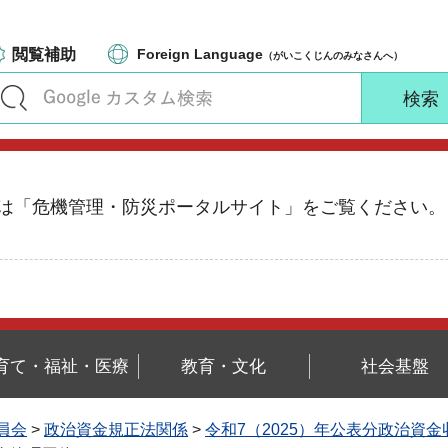
閲覧補助
Foreign Language
（がいこくじんのみなさんへ）
る情報は「危機管理・防災ポータルサイト」をご覧ください。
育て・福祉・医療
教育・文化
社会基盤
員会
>
政治資金規正法関係
>
令和7（2025）年公表分政治資