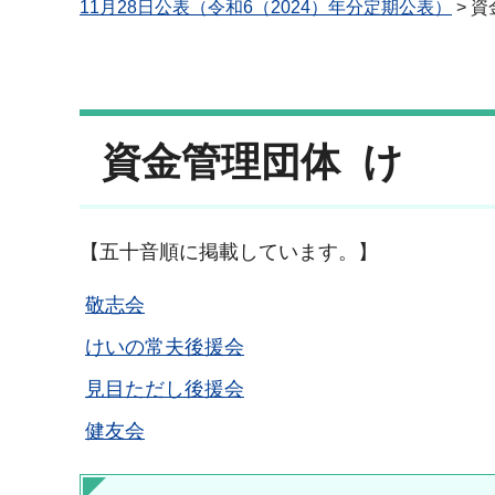
11月28日公表（令和6（2024）年分定期公表）
> 
資金管理団体 け
【五十音順に掲載しています。】
敬志会
けいの常夫後援会
見目ただし後援会
健友会