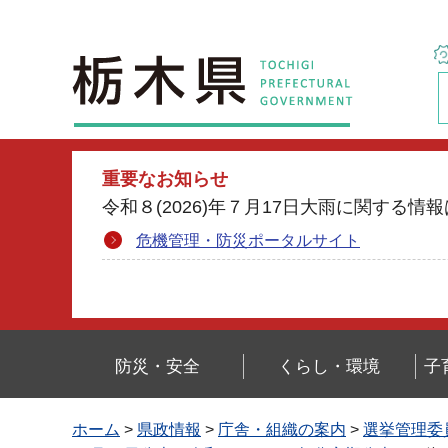
栃木県
重要なお知らせ
令和８(2026)年７月17日大雨に関す
危機管理・防災ポータルサイト
防災・安全
くらし・環境
子
ホーム
>
県政情報
>
庁舎・組織の案内
>
選挙管理委