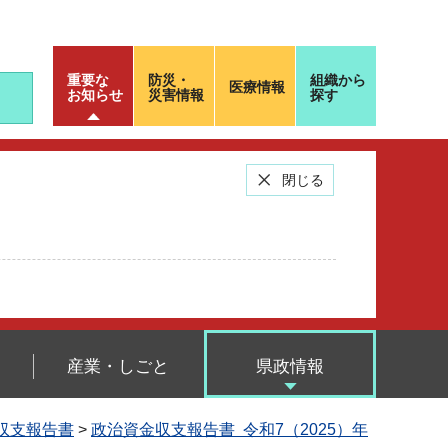
重要な
防災・
組織から
医療情報
お知らせ
災害情報
探す
閉じる
産業・しごと
県政情報
金収支報告書
>
政治資金収支報告書 令和7（2025）年