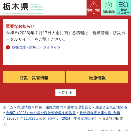
栃木県
緊急・防災
検索
閲覧補助
メニュー
重要なお知らせ
令和８(2026)年７月17日大雨に関する情報は「危機管理・防災ポ
ータルサイト」をご覧ください。
危機管理・防災ポータルサイト
防災・
災害情報
医療情報
閉じる
ホーム
>
県政情報
>
庁舎・組織の案内
>
選挙管理委員会
>
政治資金規正法関係
>
令和7（2025）年公表分政治資金収支報告書
>
政治資金収支報告書 令和
7（2025）年11月28日公表（令和6（2024）年分定期公表）
> 資金管理団体
に