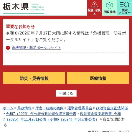
栃木県
緊急・防災
検索
閲覧補助
メニュー
重要なお知らせ
令和８(2026)年７月17日大雨に関する情報は「危機管理・防災ポ
ータルサイト」をご覧ください。
危機管理・防災ポータルサイト
防災・
災害情報
医療情報
閉じる
ホーム
>
県政情報
>
庁舎・組織の案内
>
選挙管理委員会
>
政治資金規正法関係
>
令和7（2025）年公表分政治資金収支報告書
>
政治資金収支報告書 令和
7（2025）年11月28日公表（令和6（2024）年分定期公表）
> 資金管理団体
さ