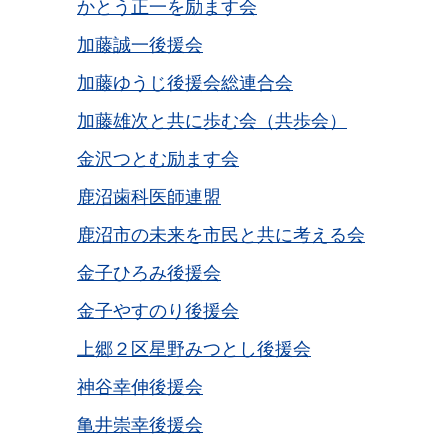
かとう正一を励ます会
加藤誠一後援会
加藤ゆうじ後援会総連合会
加藤雄次と共に歩む会（共歩会）
金沢つとむ励ます会
鹿沼歯科医師連盟
鹿沼市の未来を市民と共に考える会
金子ひろみ後援会
金子やすのり後援会
上郷２区星野みつとし後援会
神谷幸伸後援会
亀井崇幸後援会