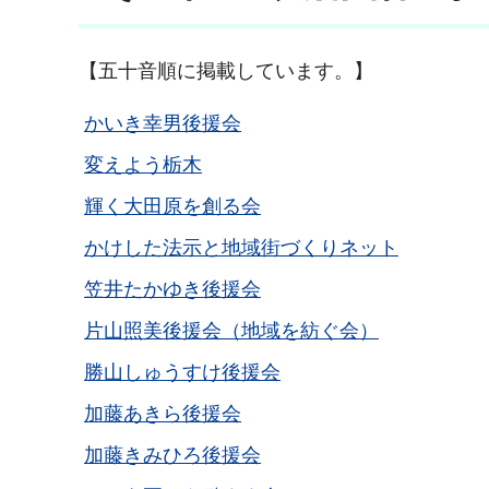
【五十音順に掲載しています。】
かいき幸男後援会
変えよう栃木
輝く大田原を創る会
かけした法示と地域街づくりネット
笠井たかゆき後援会
片山照美後援会（地域を紡ぐ会）
勝山しゅうすけ後援会
加藤あきら後援会
加藤きみひろ後援会