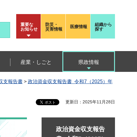
重要な
防災・
組織から
医療情報
お知らせ
災害情報
探す
産業・しごと
県政情報
金収支報告書
>
政治資金収支報告書 令和7（2025）年
更新日：2025年11月28日
政治資金収支報告