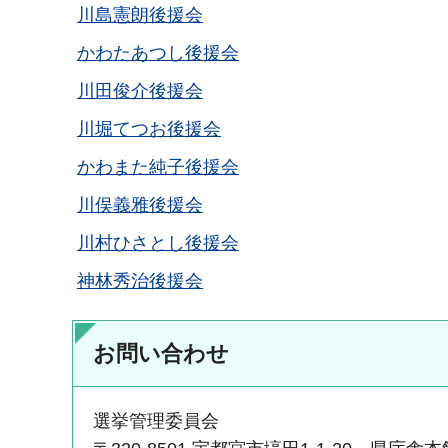
川島憲朗後援会
かわたあつし後援会
川田俊介後援会
川堀てつお後援会
かわまた純子後援会
川俣義雅後援会
川村ひさとし後援会
神林秀治後援会
お問い合わせ
選挙管理委員会