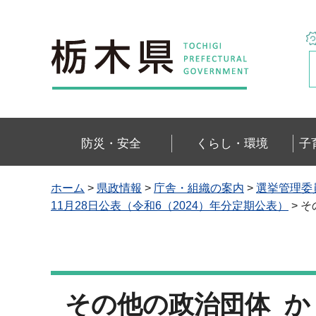
栃木県
防災・安全
くらし・環境
子
ホーム
>
県政情報
>
庁舎・組織の案内
>
選挙管理委
11月28日公表（令和6（2024）年分定期公表）
> 
その他の政治団体 か