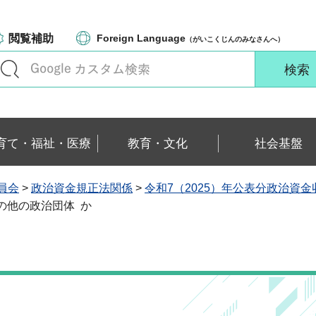
閲覧補助
Foreign Language
（がいこくじんのみなさんへ）
育て・福祉・医療
教育・文化
社会基盤
員会
>
政治資金規正法関係
>
令和7（2025）年公表分政治資
その他の政治団体 か