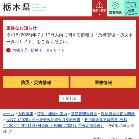
栃木県
緊急・防災
検索
閲覧補助
メニュー
重要なお知らせ
令和８(2026)年７月17日大雨に関する情報は「危機管理・防災ポ
ータルサイト」をご覧ください。
危機管理・防災ポータルサイト
防災・
災害情報
医療情報
閉じる
ホーム
>
県政情報
>
庁舎・組織の案内
>
選挙管理委員会
>
政治資金規正法関係
>
令和7（2025）年公表分政治資金収支報告書
>
政治資金収支報告書 令和
7（2025）年11月28日公表（令和6（2024）年分定期公表）
> その他の政治団
体 さ