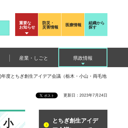
重要な
防災・
組織から
医療情報
お知らせ
災害情報
探す
産業・しごと
県政情報
023)年度とちぎ創生アイデア会議（栃木・小山・両毛地
更新日：2023年7月24日
・小
とちぎ創生アイデ