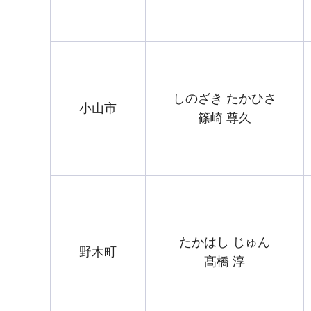
しのざき たかひさ
小山市
篠崎 尊久
たかはし じゅん
野木町
髙橋 淳