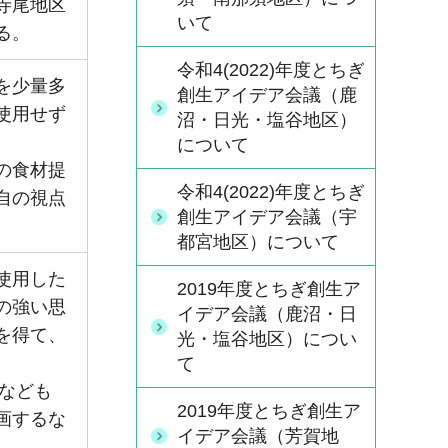
寺尾地区
いて
る。
令和4(2022)年度とちぎ
を少量多
創生アイデア会議（鹿
使用せず
沼・日光・塩谷地区）
について
の食材提
令和4(2022)年度とちぎ
自の視点
創生アイデア会議（宇
都宮地区）について
使用した
2019年度とちぎ創生ア
の強い思
イデア会議（鹿沼・日
を得て、
光・塩谷地区）につい
て
」なども
2019年度とちぎ創生ア
画するな
イデア会議（芳賀地