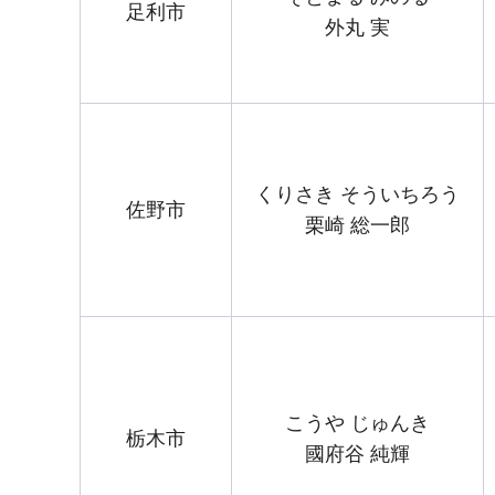
足利市
外丸 実
くりさき そういちろう
佐野市
栗崎 総一郎
こうや じゅんき
栃木市
國府谷 純輝