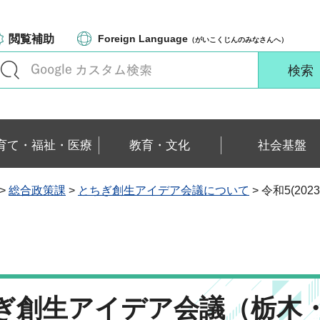
閲覧補助
Foreign Language
（がいこくじんのみなさんへ）
育て・福祉・医療
教育・文化
社会基盤
>
総合政策課
>
とちぎ創生アイデア会議について
> 令和5(2
とちぎ創生アイデア会議（栃木