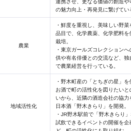
連携させ、更なる価値の創造や
の魅力向上・再発見に繋げてい
・鮮度を重視し、美味しい野菜
品目で、化学農薬、化学肥料を
栽培。
農業
・東京ガールズコレクションへ
供や有名俳優との交流など、独
で農業経営を行っている。
・野木町産の「とちぎの星」を
お酒で町の活性化を図りたいと
いから、近隣の酒造会社の協力
地域活性化
日本酒「野木きらり」を開発。
・JR野木駅前で「野木きらり
試飲できるイベントの開催を企
ど、町の活性化にも取り組む。