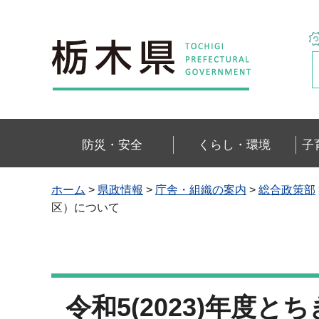
栃木県
防災・安全
くらし・環境
子
ホーム
>
県政情報
>
庁舎・組織の案内
>
総合政策部
区）について
令和5(2023)年度