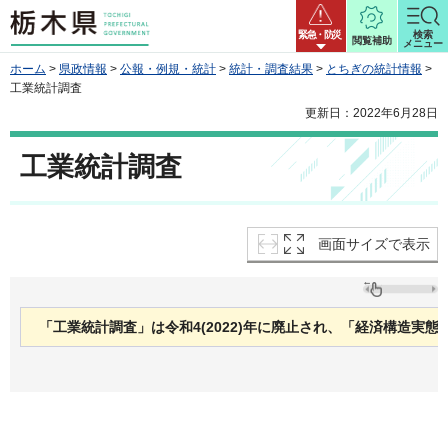
栃木県
緊急・防災
検索
閲覧補助
メニュー
ホーム
>
県政情報
>
公報・例規・統計
>
統計・調査結果
>
とちぎの統計情報
>
工業統計調査
更新日：2022年6月28日
工業統計調査
画面サイズで表示
「工業統計調査」は令和4(2022)年に廃止され、「経済構造実