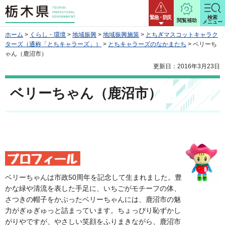
栃木県
緊急・防災
検索
閲覧補助
メニュー
ホーム
>
くらし・環境
>
地域振興
>
地域振興施策
>
とちぎマスコットキャラク
ターズ（通称「とちキャラーズ」）
>
とちキャラーズのなかまたち
> ベリーち
ゃん（鹿沼市）
更新日：2016年3月23日
ベリーちゃん（鹿沼市）
ベリーちゃんは市政50周年を記念して生まれました。豊
かな緑や清流を表した手足に、いちごがモチーフの体、
さつきの帽子をかぶったベリーちゃんには、鹿沼市の魅
力がぎゅぎゅっと詰まっています。ちょっぴり恥ずかし
がりやですが、やさしい笑顔をふりまきながら、鹿沼市