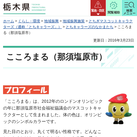
栃木県
緊急・防災
検索
閲覧補助
メニュー
ホーム
>
くらし・環境
>
地域振興
>
地域振興施策
>
とちぎマスコットキャラク
ターズ（通称「とちキャラーズ」）
>
とちキャラーズのなかまたち
> こころま
る（那須塩原市）
更新日：2016年3月23日
こころまる（那須塩原市）
「こころまる」は、2012年のロンドンオリンピック
の年に那須塩原市社会福祉協議会のマスコットキャ
ラクターとして生まれました。体の色は、オリンピ
ックのシンボルカラーです。
見た目のとおり、丸くて明るい性格です。どんなこ