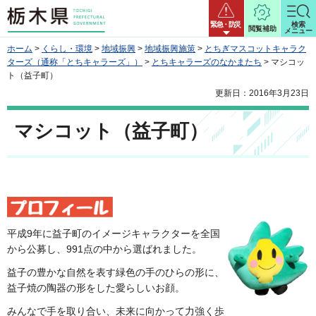
栃木県
緊急・防災
検索
閲覧補助
メニュー
ホーム
>
くらし・環境
>
地域振興
>
地域振興施策
>
とちぎマスコットキャラク
ターズ（通称「とちキャラーズ」）
>
とちキャラーズのなかまたち
> マシコッ
ト（益子町）
更新日：2016年3月23日
マシコット（益子町）
平成9年に益子町のイメージキャラクターを全国
から公募し、991点の中から選ばれました。
益子の豊かな自然を表す緑色の手のひらの形に、
益子焼の陶器の形をした愛らしいお顔。
みんなで手を取り合い、未来に向かって力強く歩