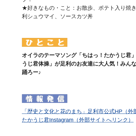
★好きなもの・こと：お散歩、ポテト入り焼
利シュウマイ、ソースカツ丼
オイラのテーマソング「ちはっ！たかうじ君
うじ君体操」が足利のお友達に大人気！みん
踊ろー♪
「歴史と文化と花のまち」足利市公式HP（外
たかうじ君Instagram（外部サイトへリンク）