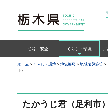
栃木県
防災・安全
くらし・環境
子
ホーム
>
くらし・環境
>
地域振興
>
地域振興施策
>
市）
たかうじ君（足利市