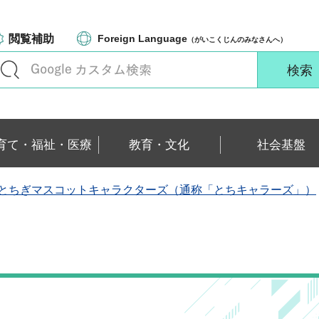
閲覧補助
Foreign Language
（がいこくじんのみなさんへ）
育て・福祉・医療
教育・文化
社会基盤
とちぎマスコットキャラクターズ（通称「とちキャラーズ」）
）