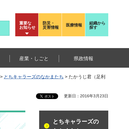
重要な
防災・
組織から
医療情報
お知らせ
災害情報
探す
産業・しごと
県政情報
>
とちキャラーズのなかまたち
> たかうじ君（足利
更新日：2016年3月23日
とちキャラーズの