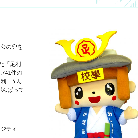
氏公の兜を
た「足利
741件の
利 うん
がんばって
ポジティ