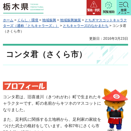
栃木県
緊急・防災
検索
閲覧補助
メニュー
ホーム
>
くらし・環境
>
地域振興
>
地域振興施策
>
とちぎマスコットキャラク
ターズ（通称「とちキャラーズ」）
>
とちキャラーズのなかまたち
> コンタ君
（さくら市）
更新日：2016年3月23日
コンタ君（さくら市）
コンタ君は、旧喜連川（きつれがわ）町で生まれたキ
ャラクターです。町の名前からキツネのマスコットに
なりました。
また、足利氏に関係する土地柄から、足利家の家紋を
つけた武士の格好をしています。令和7年にさくら市