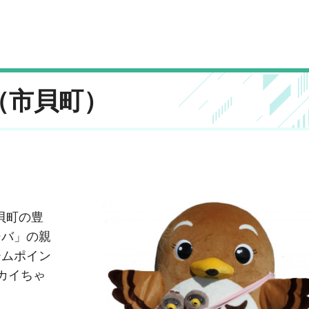
（市貝町）
貝町の豊
シバ」の親
ームポイン
カイちゃ