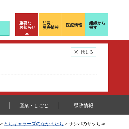
重要な
防災・
組織から
医療情報
お知らせ
災害情報
探す
閉じる
産業・しごと
県政情報
>
とちキャラーズのなかまたち
> サシバのサッちゃ