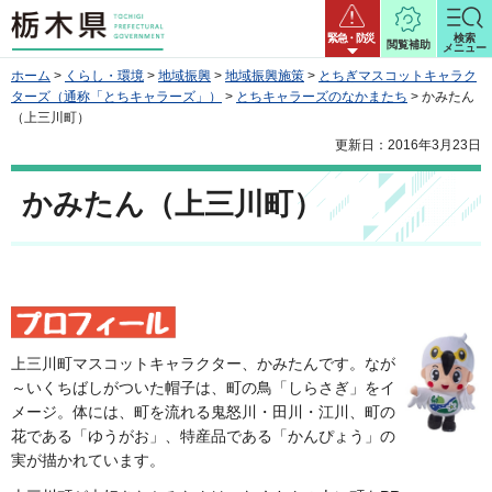
栃木県
緊急・防災
検索
閲覧補助
メニュー
ホーム
>
くらし・環境
>
地域振興
>
地域振興施策
>
とちぎマスコットキャラク
ターズ（通称「とちキャラーズ」）
>
とちキャラーズのなかまたち
> かみたん
（上三川町）
更新日：2016年3月23日
かみたん（上三川町）
上三川町マスコットキャラクター、かみたんです。なが
～いくちばしがついた帽子は、町の鳥「しらさぎ」をイ
メージ。体には、町を流れる鬼怒川・田川・江川、町の
花である「ゆうがお」、特産品である「かんぴょう」の
実が描かれています。