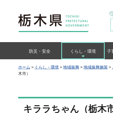
栃木県
防災・安全
くらし・環境
子
ホーム
>
くらし・環境
>
地域振興
>
地域振興施策
>
木市）
キララちゃん（栃木