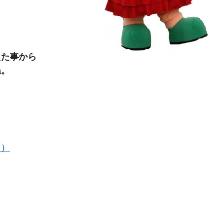
えた事から
ね。
ク）