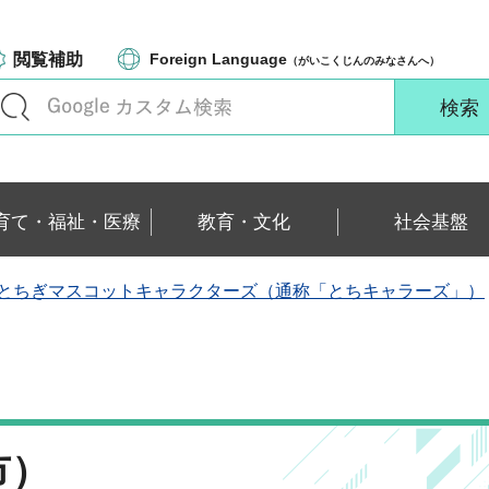
閲覧補助
Foreign Language
（がいこくじんのみなさんへ）
育て・福祉・医療
教育・文化
社会基盤
とちぎマスコットキャラクターズ（通称「とちキャラーズ」）
市）