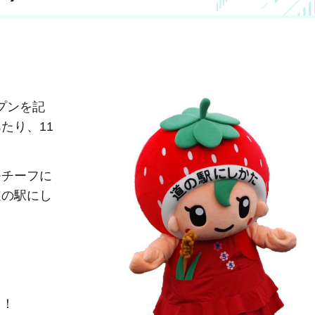
ープンを記
たり、11
モチーフに
道の駅にし
き！