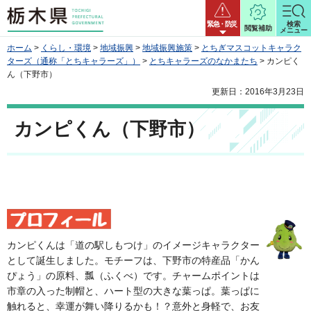
栃木県
緊急・防災
検索
閲覧補助
メニュー
ホーム
>
くらし・環境
>
地域振興
>
地域振興施策
>
とちぎマスコットキャラク
ターズ（通称「とちキャラーズ」）
>
とちキャラーズのなかまたち
> カンピく
ん（下野市）
更新日：2016年3月23日
カンピくん（下野市）
カンピくんは「道の駅しもつけ」のイメージキャラクター
として誕生しました。モチーフは、下野市の特産品「かん
ぴょう」の原料、瓢（ふくべ）です。チャームポイントは
市章の入った制帽と、ハート型の大きな葉っぱ。葉っぱに
触れると、幸運が舞い降りるかも！？意外と身軽で、お友