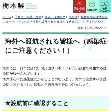
栃木県
緊急・防災
検索
閲覧補助
メニュー
ホーム
>
子育て・福祉・医療
>
健康・保健衛生
>
感染症
>
栃木県感染症情報セ
ンター
>
トピックス
> 海外へ渡航される皆様へ（感染症にご注意ください！）
更新日：2026年2月5日
海外へ渡航される皆様へ（感染症
にご注意ください！）
海外では、日本にはない感染症や日本よりも高い頻度で発生する感
染症が報告されています。
海外滞在中に感染症にかかることのないよう、海外で注意すべき感
染症に関する正しい知識と予防方法を身につけましょう。
★渡航前に確認すること