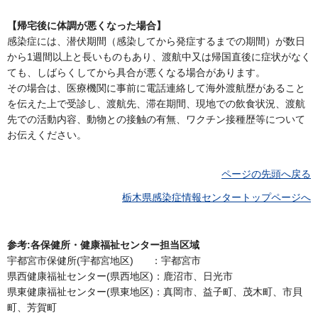
【帰宅後に体調が悪くなった場合】
感染症には、潜伏期間（感染してから発症するまでの期間）が数日
から1週間以上と長いものもあり、渡航中又は帰国直後に症状がなく
ても、しばらくしてから具合が悪くなる場合があります。
その場合は、医療機関に事前に電話連絡して海外渡航歴があること
を伝えた上で受診し、渡航先、滞在期間、現地での飲食状況、渡航
先での活動内容、動物との接触の有無、ワクチン接種歴等について
お伝えください。
ページの先頭へ戻る
栃木県感染症情報センタートップページへ
参考:各保健所・健康福祉センター担当区域
宇都宮市保健所(宇都宮地区) ：宇都宮市
県西健康福祉センター(県西地区)：鹿沼市、日光市
県東健康福祉センター(県東地区)：真岡市、益子町、茂木町、市貝
町、芳賀町