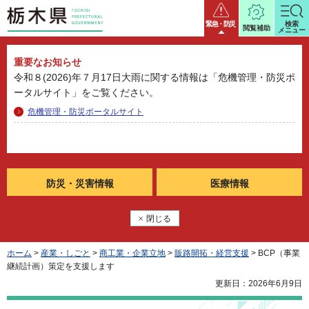
栃木県
緊急・防災
検索
閲覧補助
メニュー
重要なお知らせ
令和８(2026)年７月17日大雨に関する情報は「危機管理・防災ポ
ータルサイト」をご覧ください。
危機管理・防災ポータルサイト
防災・
災害情報
医療情報
閉じる
ホーム
>
産業・しごと
>
商工業・企業立地
>
販路開拓・経営支援
> BCP（事業
継続計画）策定を支援します
更新日：2026年6月9日