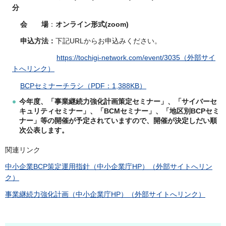
分
会 場
：
オンライン形式(zoom)
申込方法：
下記URLからお申込みください。
https://tochigi-network.com/event/3035（外部サイ
トへリンク）
BCPセミナーチラシ（PDF：1,388KB）
今年度、「事業継続力強化計画策定セミナー」、「
サイバーセ
キュリティセミナー」、「
BCMセミナー」、「地区別BCPセミ
ナー」等の開催が予定されていますので、開催が決定しだい順
次公表します。
関連リンク
中小企業BCP策定運用指針（中小企業庁HP）（外部サイトへリン
ク）
事業継続力強化計画（中小企業庁HP）（外部サイトへリンク）