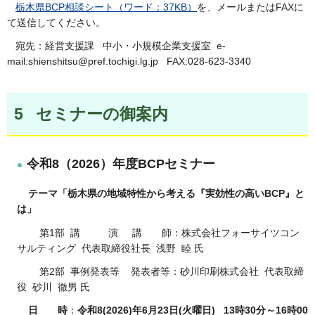
栃木県BCP相談シート（ワード：37KB）
を、メールまたはFAXに
て送信してください。
宛先：経営支援課 中小・小規模企業支援室 e-
mail:shienshitsu@pref.tochigi.lg.jp FAX:028-623-3340
5 セミナーの御案内
令和8（2026）年度BCPセミナー
テーマ「栃木県の地域特性から考える『実効性の高いBCP』と
は」
第1部 講 演 講 師：株式会社フォーサイツコン
サルティング 代表取締役社長 浅野 睦 氏
第2部 事例発表等 発表者等：砂川印刷株式会社 代表取締
役 砂川 徹男 氏
日 時
：
令和8(2026)年6月23日(火曜日)
13時30分～16時00