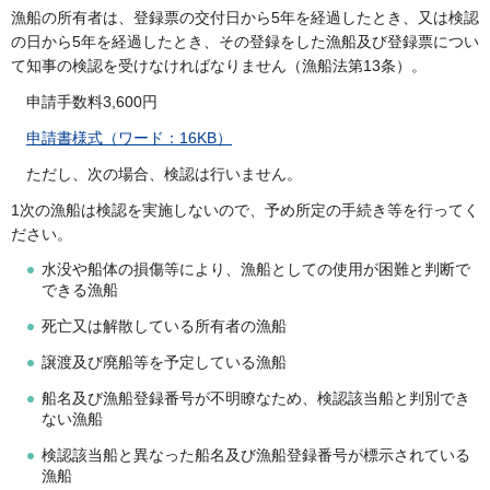
漁船の所有者は、登録票の交付日から5年を経過したとき、又は検認
の日から5年を経過したとき、その登録をした漁船及び登録票につい
て知事の検認を受けなければなりません（漁船法第13条）。
申請手数料3,600円
申請書様式（ワード：16KB）
ただし、次の場合、検認は行いません。
1次の漁船は検認を実施しないので、予め所定の手続き等を行ってく
ださい。
水没や船体の損傷等により、漁船としての使用が困難と判断で
できる漁船
死亡又は解散している所有者の漁船
譲渡及び廃船等を予定している漁船
船名及び漁船登録番号が不明瞭なため、検認該当船と判別でき
ない漁船
検認該当船と異なった船名及び漁船登録番号が標示されている
漁船