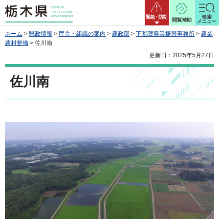
栃木県
緊急・防災
検索
閲覧補助
メニュー
ホーム
>
県政情報
>
庁舎・組織の案内
>
農政部
>
下都賀農業振興事務所
>
農業
農村整備
> 佐川南
更新日：2025年5月27日
佐川南