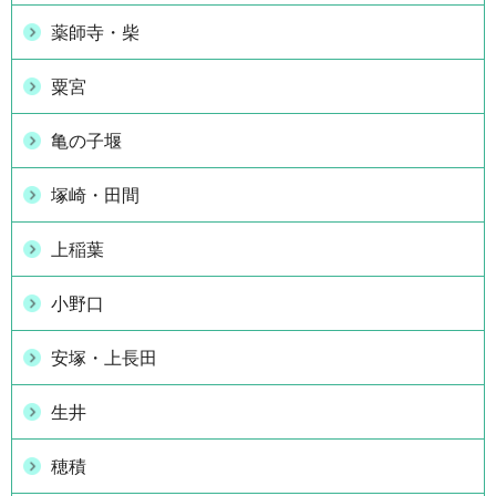
薬師寺・柴
粟宮
亀の子堰
塚崎・田間
上稲葉
小野口
安塚・上長田
生井
穂積