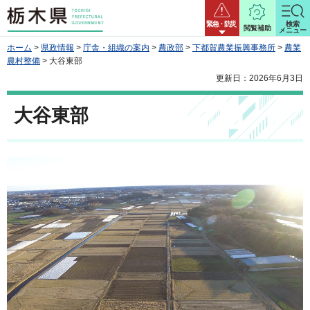
栃木県
緊急・防災
検索
閲覧補助
メニュー
ホーム
>
県政情報
>
庁舎・組織の案内
>
農政部
>
下都賀農業振興事務所
>
農業
農村整備
> 大谷東部
更新日：2026年6月3日
大谷東部