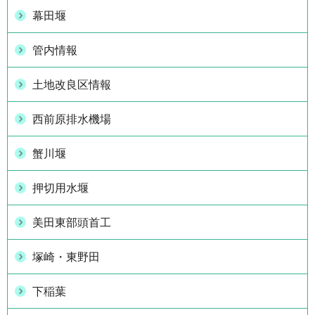
幕田堰
管内情報
土地改良区情報
西前原排水機場
蟹川堰
押切用水堰
美田東部頭首工
塚崎・東野田
下稲葉