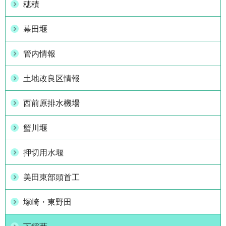
穂積
幕田堰
管内情報
土地改良区情報
西前原排水機場
蟹川堰
押切用水堰
美田東部頭首工
塚崎・東野田