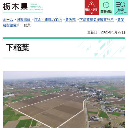
栃木県
緊急・防災
検索
閲覧補助
メニュー
ホーム
>
県政情報
>
庁舎・組織の案内
>
農政部
>
下都賀農業振興事務所
>
農業
農村整備
> 下稲葉
更新日：2025年5月27日
下稲葉