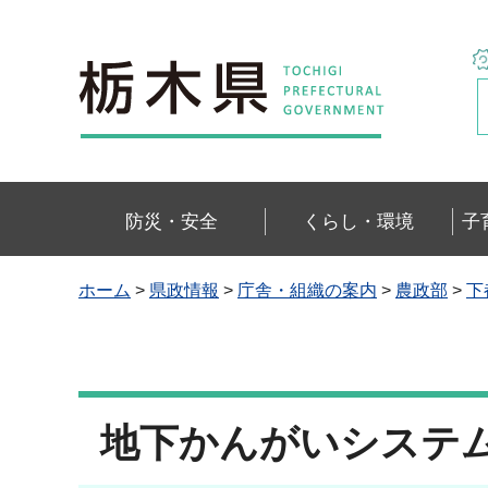
栃木県
防災・安全
くらし・環境
子
ホーム
>
県政情報
>
庁舎・組織の案内
>
農政部
>
下
地下かんがいシステ