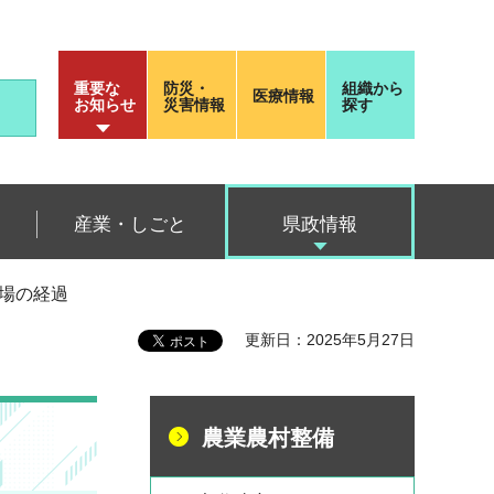
重要な
防災・
組織から
医療情報
お知らせ
災害情報
探す
産業・しごと
県政情報
圃場の経過
更新日：2025年5月27日
農業農村整備