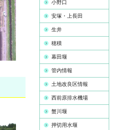
小野口
安塚・上長田
生井
穂積
幕田堰
管内情報
土地改良区情報
西前原排水機場
蟹川堰
押切用水堰