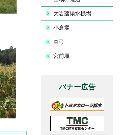
大岩藤揚水機場
小倉堰
真弓
宮前堰
バナー広告