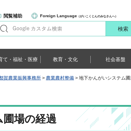
閲覧補助
Foreign Language
（がいこくじんのみなさんへ）
育て・福祉・医療
教育・文化
社会基盤
都賀農業振興事務所
>
農業農村整備
> 地下かんがいシステム
ム圃場の経過