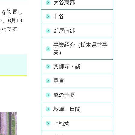
大谷東部
）を設置し
中谷
、8月19
ったです。
部屋南部
事業紹介（栃木県営事
業）
薬師寺・柴
粟宮
亀の子堰
塚崎・田間
上稲葉