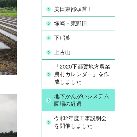
美田東部頭首工
塚崎・東野田
下稲葉
上古山
「2020下都賀地方農業
農村カレンダー」を作
成しました
地下かんがいシステム
圃場の経過
令和2年度工事説明会
を開催しました