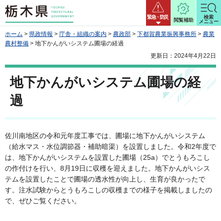
栃木県
緊急・防災
検索
閲覧補助
メニュー
ホーム
>
県政情報
>
庁舎・組織の案内
>
農政部
>
下都賀農業振興事務所
>
農業
農村整備
> 地下かんがいシステム圃場の経過
更新日：2024年4月22日
地下かんがいシステム圃場の経
過
佐川南地区の令和元年度工事では、圃場に地下かんがいシステム
（給水マス・水位調節器・補助暗渠）を設置しました。令和2年度で
は、地下かんがいシステムを設置した圃場（25a）でとうもろこし
の作付けを行い、8月19日に収穫を迎えました。地下かんがいシス
テムを設置したことで圃場の透水性が向上し、生育が良かったで
す。注水試験からとうもろこしの収穫までの様子を掲載しましたの
で、ぜひご覧ください。