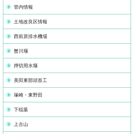
管内情報
土地改良区情報
西前原排水機場
蟹川堰
押切用水堰
美田東部頭首工
塚崎・東野田
下稲葉
上古山