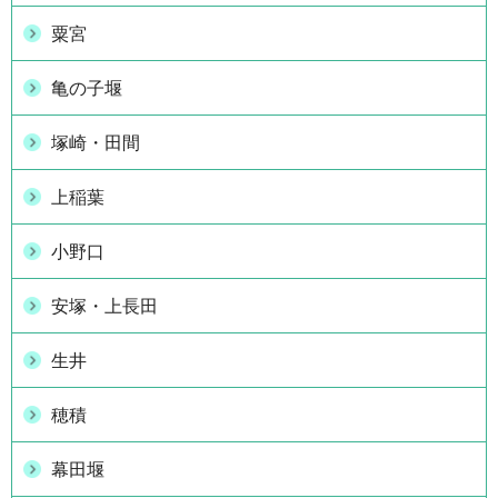
粟宮
亀の子堰
塚崎・田間
上稲葉
小野口
安塚・上長田
生井
穂積
幕田堰