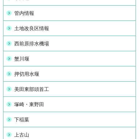
管内情報
土地改良区情報
西前原排水機場
蟹川堰
押切用水堰
美田東部頭首工
塚崎・東野田
下稲葉
上古山