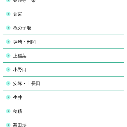
薬師寺・柴
粟宮
亀の子堰
塚崎・田間
上稲葉
小野口
安塚・上長田
生井
穂積
幕田堰