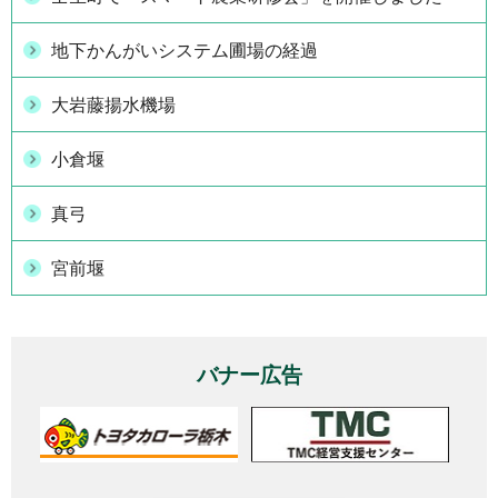
地下かんがいシステム圃場の経過
大岩藤揚水機場
小倉堰
真弓
宮前堰
バナー広告