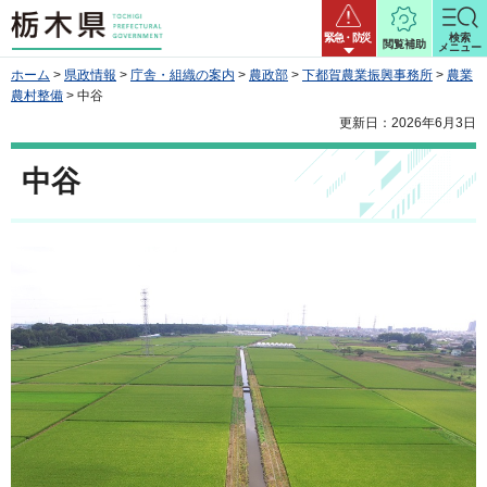
栃木県
緊急・防災
検索
閲覧補助
メニュー
ホーム
>
県政情報
>
庁舎・組織の案内
>
農政部
>
下都賀農業振興事務所
>
農業
農村整備
> 中谷
更新日：2026年6月3日
中谷