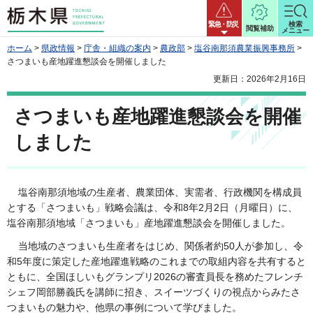
栃木県
緊急・防災
検索
閲覧補助
メニュー
ホーム
>
県政情報
>
庁舎・組織の案内
>
農政部
>
塩谷南那須農業振興事務所
>
さつまいも産地躍進懇談会を開催しました
更新日：2026年2月16日
さつまいも産地躍進懇談会を開催
しました
塩谷南那須地域の生産者、農業団体、実需者、行政機関を構成員
とする「さつまいも」戦略会議は、令和8年2月2日（月曜日）に、
塩谷南那須地域「さつまいも」産地躍進懇談会を開催しました。
当地域のさつまいも生産者をはじめ、関係者約50人が参加し、令
和5年度に策定した産地躍進戦略のこれまでの取組内容を共有すると
ともに、全国ほしいもグランプリ2026の審査員長を務めたフレンチ
シェフ岡部勝義氏を講師に招き、スイーツづくりの視点からみたさ
つまいもの魅力や、他県の事例について学びました。