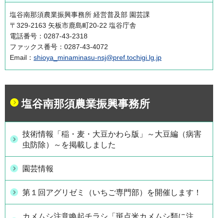
塩谷南那須農業振興事務所 経営普及部 園芸課
〒329-2163 矢板市鹿島町20-22 塩谷庁舎
電話番号：0287-43-2318
ファックス番号：0287-43-4072
Email：
shioya_minaminasu-nsj@pref.tochigi.lg.jp
塩谷南那須農業振興事務所
技術情報「稲・麦・大豆かわら版」～大豆編（病害
虫防除）～を掲載しました
園芸情報
第１回アグリゼミ（いちご専門部）を開催します！
カメムシ注意喚起チラシ「斑点米カメムシ類に注