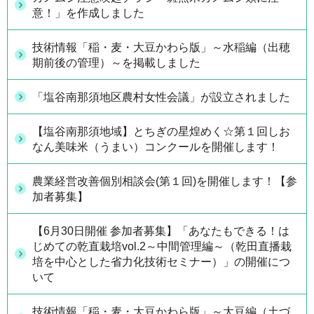
意！」を作成しました
技術情報「稲・麦・大豆かわら版」～水稲編（出穂
期前後の管理）～を掲載しました
「塩谷南那須地区農村女性会議」が設立されました
【塩谷南那須地域】とちぎの星煌めく☆第１回しお
なん美味米（うまい）コンクールを開催します！
農業経営改善個別相談会(第１回)を開催します！【参
加者募集】
【6月30日開催 参加者募集】「あなたもできる！は
じめての乾直栽培vol.2～中間管理編～（乾田直播栽
培を中心とした省力化技術セミナー）」の開催につ
いて
技術情報「稲・麦・大豆かわら版」～大豆編（土づ