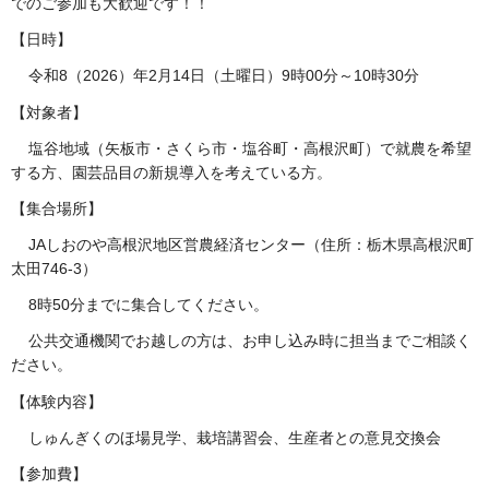
でのご参加も大歓迎です！！
【日時】
令和8（2026）年2月14日（土曜日）9時00分～10時30分
【対象者】
塩谷地域（矢板市・さくら市・塩谷町・高根沢町）で就農を希望
する方、園芸品目の新規導入を考えている方。
【集合場所】
JAしおのや高根沢地区営農経済センター（住所：栃木県高根沢町
太田746-3）
8時50分までに集合してください。
公共交通機関でお越しの方は、お申し込み時に担当までご相談く
ださい。
【体験内容】
しゅんぎくのほ場見学、栽培講習会、生産者との意見交換会
【参加費】