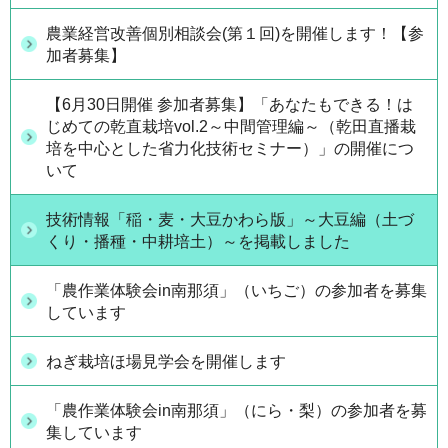
農業経営改善個別相談会(第１回)を開催します！【参
加者募集】
【6月30日開催 参加者募集】「あなたもできる！は
じめての乾直栽培vol.2～中間管理編～（乾田直播栽
培を中心とした省力化技術セミナー）」の開催につ
いて
技術情報「稲・麦・大豆かわら版」～大豆編（土づ
くり・播種・中耕培土）～を掲載しました
「農作業体験会in南那須」（いちご）の参加者を募集
しています
ねぎ栽培ほ場見学会を開催します
「農作業体験会in南那須」（にら・梨）の参加者を募
集しています