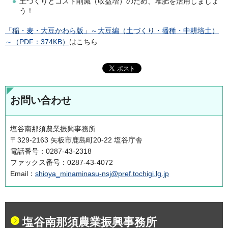
土づくりとコスト削減（収益増）のため、堆肥を活用しましょ
う！
「稲・麦・大豆かわら版」～大豆編（土づくり・播種・中耕培土）
～（PDF：374KB）
はこちら
お問い合わせ
塩谷南那須農業振興事務所
〒329-2163 矢板市鹿島町20-22 塩谷庁舎
電話番号：0287-43-2318
ファックス番号：0287-43-4072
Email：
shioya_minaminasu-nsj@pref.tochigi.lg.jp
塩谷南那須農業振興事務所