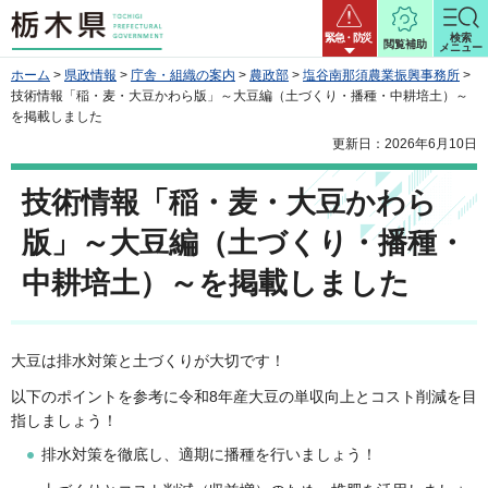
栃木県
緊急・防災
検索
閲覧補助
メニュー
ホーム
>
県政情報
>
庁舎・組織の案内
>
農政部
>
塩谷南那須農業振興事務所
>
技術情報「稲・麦・大豆かわら版」～大豆編（土づくり・播種・中耕培土）～
を掲載しました
更新日：2026年6月10日
技術情報「稲・麦・大豆かわら
版」～大豆編（土づくり・播種・
中耕培土）～を掲載しました
大豆は排水対策と土づくりが大切です！
以下のポイントを参考に令和8年産大豆の単収向上とコスト削減を目
指しましょう！
排水対策を徹底し、適期に播種を行いましょう！