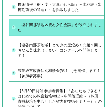
技術情報「稲・麦・大豆かわら版」～水稲編（出
穂期前後の管理）～を掲載しました
「塩谷南那須地区農村女性会議」が設立されまし
た
【塩谷南那須地域】とちぎの星煌めく☆第１回し
おなん美味米（うまい）コンクールを開催しま
す！
農業経営改善個別相談会(第１回)を開催します！
【参加者募集】
【6月30日開催 参加者募集】「あなたもできる！
はじめての乾直栽培vol.2～中間管理編～（乾田
直播栽培を中心とした省力化技術セミナー）」の
開催について