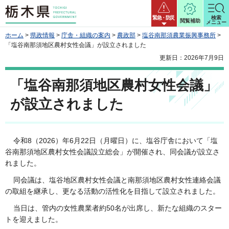
栃木県
緊急・防災
検索
閲覧補助
メニュー
ホーム
>
県政情報
>
庁舎・組織の案内
>
農政部
>
塩谷南那須農業振興事務所
>
「塩谷南那須地区農村女性会議」が設立されました
更新日：2026年7月9日
「塩谷南那須地区農村女性会議」
が設立されました
令和8（2026）年6月22日（月曜日）に、塩谷庁舎において「塩
谷南那須地区農村女性会議設立総会」が開催され、同会議が設立さ
れました。
同会議は、塩谷地区農村女性会議と南那須地区農村女性連絡会議
の取組を継承し、更なる活動の活性化を目指して設立されました。
当日は、管内の女性農業者約50名が出席し、新たな組織のスター
トを迎えました。