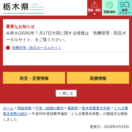
栃木県
緊急・防災
検索
閲覧補助
メニュー
重要なお知らせ
令和８(2026)年７月17日大雨に関する情報は「危機管理・防災ポ
ータルサイト」をご覧ください。
危機管理・防災ポータルサイト
防災・
災害情報
医療情報
閉じる
ホーム
>
県政情報
>
庁舎・組織の案内
>
農政部
>
栃木県農業大学校
>
とちぎ農
業未来塾の紹介
> 平成30年度就農準備校「とちぎ農業未来塾」の開講式を開催
しました
更新日：2018年4月19日