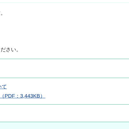
す。
。
ください。
いて
DF：3,443KB）