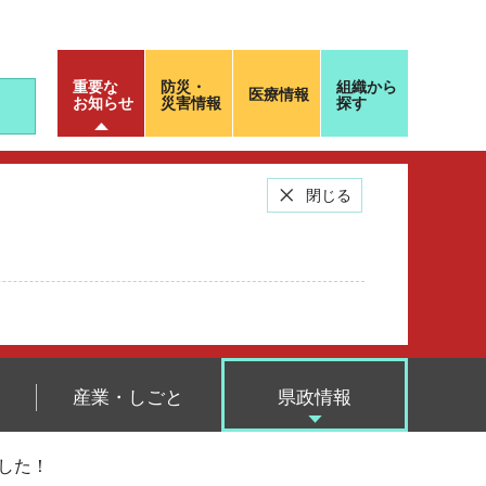
重要な
防災・
組織から
医療情報
お知らせ
災害情報
探す
閉じる
産業・しごと
県政情報
した！