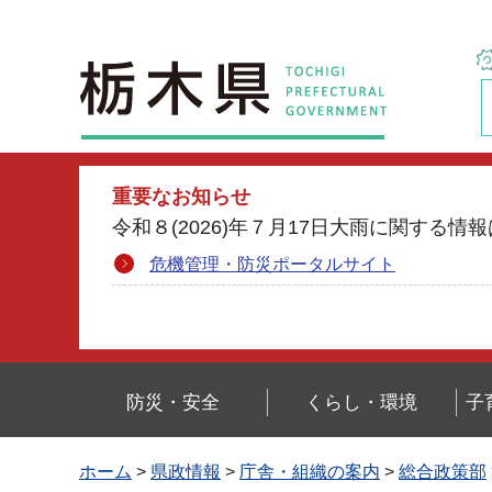
栃木県
重要なお知らせ
令和８(2026)年７月17日大雨に関す
危機管理・防災ポータルサイト
防災・安全
くらし・環境
子
ホーム
>
県政情報
>
庁舎・組織の案内
>
総合政策部