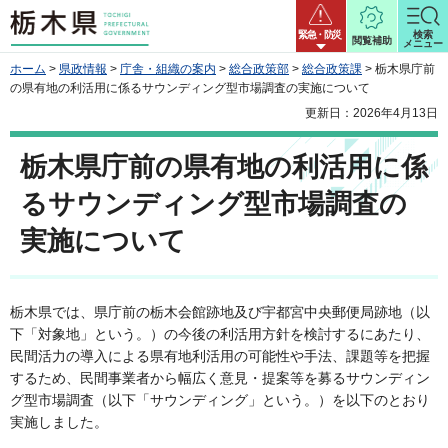
栃木県
緊急・防災
検索
閲覧補助
メニュー
ホーム
>
県政情報
>
庁舎・組織の案内
>
総合政策部
>
総合政策課
> 栃木県庁前
の県有地の利活用に係るサウンディング型市場調査の実施について
更新日：2026年4月13日
栃木県庁前の県有地の利活用に係
るサウンディング型市場調査の
実施について
栃木県では、県庁前の栃木会館跡地及び宇都宮中央郵便局跡地（以
下「対象地」という。）の今後の利活用方針を検討するにあたり、
民間活力の導入による県有地利活用の可能性や手法、課題等を把握
するため、民間事業者から幅広く意見・提案等を募るサウンディン
グ型市場調査（以下「サウンディング」という。）を以下のとおり
実施しました。