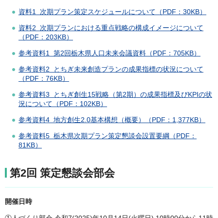
資料1 次期プラン策定スケジュールについて（PDF：30KB）
資料2 次期プランにおける重点戦略の構成イメージについて
（PDF：203KB）
参考資料1 第2回栃木県人口未来会議資料（PDF：705KB）
参考資料2 とちぎ未来創造プランの成果指標の状況について
（PDF：76KB）
参考資料3 とちぎ創生15戦略（第2期）の成果指標及びKPIの状
況について（PDF：102KB）
参考資料4 地方創生2.0基本構想（概要）（PDF：1,377KB）
参考資料5 栃木県次期プラン策定懇談会設置要綱（PDF：
81KB）
第2回 策定懇談会部会
開催日時
①人づくり部会 令和7(2025)年10月14日(火曜日) 10時00分から11時