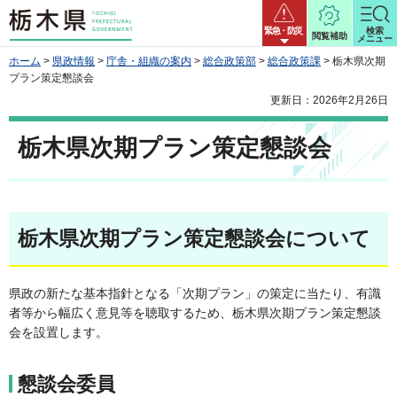
栃木県
緊急・防災
検索
閲覧補助
メニュー
ホーム
>
県政情報
>
庁舎・組織の案内
>
総合政策部
>
総合政策課
> 栃木県次期
プラン策定懇談会
更新日：2026年2月26日
栃木県次期プラン策定懇談会
栃木県次期プラン策定懇談会について
県政の新たな基本指針となる「次期プラン」の策定に当たり、有識
者等から幅広く意見等を聴取するため、栃木県次期プラン策定懇談
会を設置します。
懇談会委員