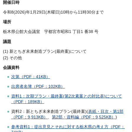
開催日時
令和8(2026)年1月29日(木曜日)10時から11時30分まで
場所
栃木県公館大会議室 宇都宮市昭和1 丁目1 番38 号
議題
(1) 新とちぎ未来創造プラン(最終案)について
(2) その他
会議資料
次第（PDF：41KB）
出席者名簿（PDF：102KB）
資料1：次期プラン・最終案(第2次素案との対比表)について
（PDF：189KB）
資料2：新とちぎ未来創造プラン(最終案)(
表紙・目次・第1部
（PDF：9,913KB）
、
第2部・資料編（PDF：9,525KB）
)
参考資料1：提出意見とそれに対する栃木県の考え方（PDF：