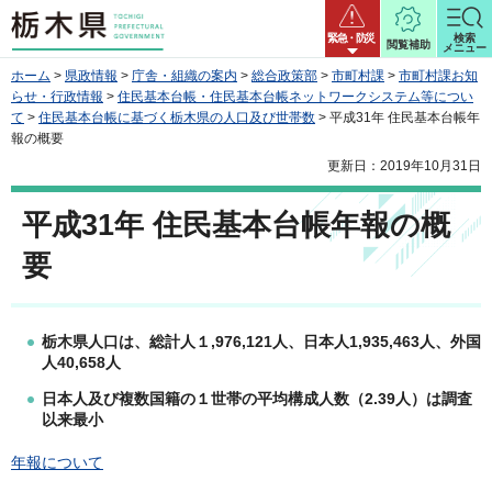
栃木県
緊急・防災
検索
閲覧補助
メニュー
ホーム
>
県政情報
>
庁舎・組織の案内
>
総合政策部
>
市町村課
>
市町村課お知
らせ・行政情報
>
住民基本台帳・住民基本台帳ネットワークシステム等につい
て
>
住民基本台帳に基づく栃木県の人口及び世帯数
> 平成31年 住民基本台帳年
報の概要
更新日：2019年10月31日
平成31年 住民基本台帳年報の概
要
栃木県人口は、総計人１,976,121人、日本人1,935,463人、外国
人40,658人
日本人及び複数国籍の１世帯の平均構成人数（2.39人）は調査
以来最小
年報について