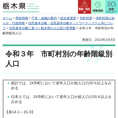
栃木県
緊急・防災
検索
閲覧補助
メニュー
ホーム
>
県政情報
>
庁舎・組織の案内
>
総合政策部
>
市町村課
>
市町村課お知
らせ・行政情報
>
住民基本台帳・住民基本台帳ネットワークシステム等につい
て
>
住民基本台帳に基づく栃木県の人口及び世帯数
> 令和３年 市町村別の年
齢階級別人口
更新日：2022年2月4日
令和３年 市町村別の年齢階級別
人口
総計では、24市町において老年人口が総人口の25％以上を占
める
日本人では、24市町において老年人口が総人口の25％以上を
占める
【表14-1～15-3】