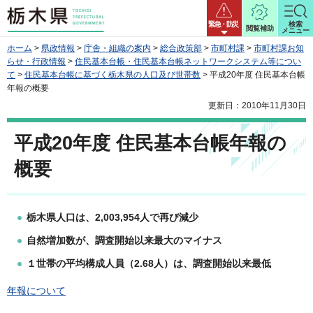
栃木県
緊急・防災
検索
閲覧補助
メニュー
ホーム
>
県政情報
>
庁舎・組織の案内
>
総合政策部
>
市町村課
>
市町村課お知
らせ・行政情報
>
住民基本台帳・住民基本台帳ネットワークシステム等につい
て
>
住民基本台帳に基づく栃木県の人口及び世帯数
> 平成20年度 住民基本台帳
年報の概要
更新日：2010年11月30日
平成20年度 住民基本台帳年報の
概要
栃木県人口は、2,003,954人で再び減少
自然増加数が、調査開始以来最大のマイナス
１世帯の平均構成人員（2.68人）は、調査開始以来最低
年報について