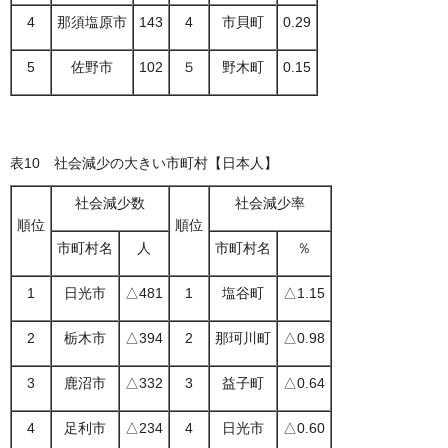
4
那須塩原市
143
4
市貝町
0.29
5
佐野市
102
５
野木町
0.15
表10 社会減少の大きい市町村【日本人】
社会減少数
社会減少率
順位
順位
市町村名
人
市町村名
％
1
日光市
△481
1
塩谷町
△1.15
2
栃木市
△394
2
那珂川町
△0.98
3
鹿沼市
△332
3
益子町
△0.64
4
足利市
△234
4
日光市
△0.60