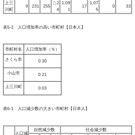
上三
△2
1,09
1,07
9
231
255
17
0
33
川町
4
1
5
表5-2 人口増加率の高い市町村【日本人】
市町村名
人口増加率（％）
さくら市
0.30
小山市
0.21
上三川町
0.03
表6-1 人口減少数の大きい市町村【日本人】
自然減少数
社会減少数
人口減