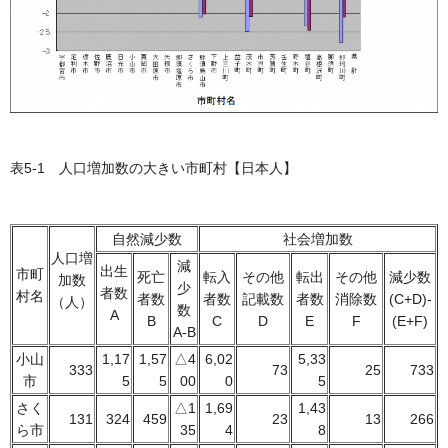
表5-1 人口増加数の大きい市町村【日本人】
自然減少数
社会増加数
人口増
減
出生
市町
死亡
転入
その他
転出
その他
減少数
加数
少
者数
村名
者数
者数
記載数
者数
消除数
(C+D)-
（人）
数
A
B
C
D
E
F
(E+F)
A-B
小山
1,17
1,57
△4
6,02
5,33
333
73
25
733
市
5
5
00
0
5
さく
△1
1,69
1,43
131
324
459
23
13
266
ら市
35
4
8