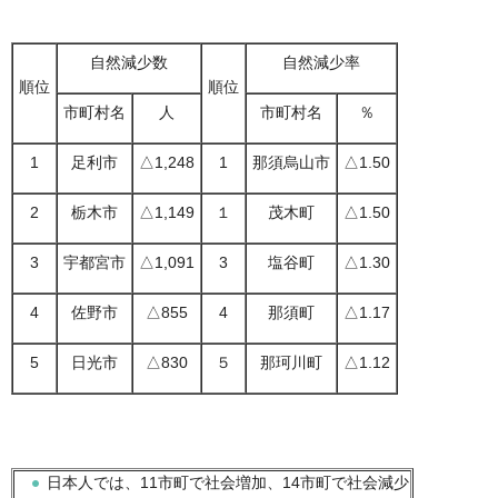
自然減少数
自然減少率
順位
順位
市町村名
人
市町村名
％
1
足利市
△1,248
1
那須烏山市
△1.50
2
栃木市
△1,149
１
茂木町
△1.50
3
宇都宮市
△1,091
3
塩谷町
△1.30
4
佐野市
△855
4
那須町
△1.17
5
日光市
△830
５
那珂川町
△1.12
日本人では、11市町で社会増加、14市町で社会減少