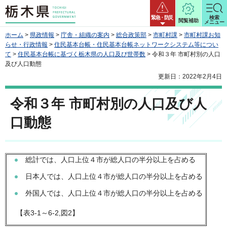
栃木県
緊急・防災
検索
閲覧補助
メニュー
ホーム
>
県政情報
>
庁舎・組織の案内
>
総合政策部
>
市町村課
>
市町村課お知
らせ・行政情報
>
住民基本台帳・住民基本台帳ネットワークシステム等につい
て
>
住民基本台帳に基づく栃木県の人口及び世帯数
> 令和３年 市町村別の人口
及び人口動態
更新日：2022年2月4日
令和３年 市町村別の人口及び人
口動態
総計では、人口上位４市が総人口の半分以上を占める
日本人では、人口上位４市が総人口の半分以上を占める
外国人では、人口上位４市が総人口の半分以上を占める
【表3-1～6-2,図2】