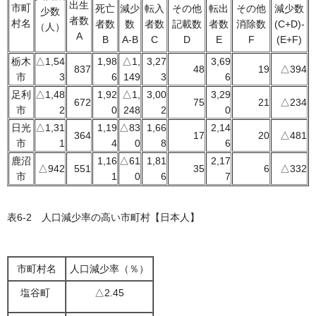
出生
市町
死亡
減少
転入
その他
転出
その他
減少数
少数
者数
村名
者数
数
者数
記載数
者数
消除数
(C+D)-
（人）
A
B
A-B
C
D
E
F
(E+F)
栃木
△1,54
1,98
△1,
3,27
3,69
837
48
19
△394
市
3
6
149
3
6
足利
△1,48
1,92
△1,
3,00
3,29
672
75
21
△234
市
2
0
248
2
0
日光
△1,31
1,19
△83
1,66
2,14
364
17
20
△481
市
1
4
0
8
6
鹿沼
1,16
△61
1,81
2,17
△942
551
35
6
△332
市
1
0
6
7
表6-2 人口減少率の高い市町村【日本人】
市町村名
人口減少率（％）
塩谷町
△2.45