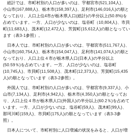
総計では、市町村別の人口が多いのは、宇都宮市(521,104人)、
小山市(167,888人)、栃木市(158,397人)、足利市(146,016人)の順と
なっており、人口上位4市が栃木県人口(総計)の半分以上(50.8%)を
占めています。一方、人口が少ないのは、塩谷町（10,804人)、市貝
町(11,683人)、茂木町(12,472人)、芳賀町(15,612人)の順となってい
ます（表3-1参照）。
日本人では、市町村別の人口が多いのは、宇都宮市(511,767人)、
小山市(160,754人)、栃木市(154,047人)、足利市(141,074人)の順と
なっており、人口上位４市が栃木県人口(日本人)の半分以上
(50.59％)を占めています。一方、人口が少ないのは、塩谷町
(10,745人)、市貝町(11,508人)、茂木町(12,373人)、芳賀町(15,435
人)の順となっています（表3-2参照）。
外国人では、市町村別の人口が多いのは、宇都宮市(9,337人)、小
山市(7,134人)、足利市(4,942人)、栃木市(4,350人)の順となってお
り、人口上位４市が栃木県人口(外国人)の半分以上(60.2％)を占めて
います。一方、人口が少ないのは、塩谷町(59人)、茂木町(99人)、
那珂川町(159人)、市貝町(175人)の順となっています（表3-3参
照）。
日本人について、市町村別に人口増減の状況をみると、人口が増