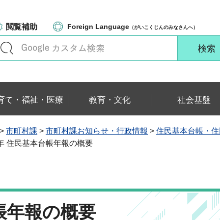
閲覧補助
Foreign Language
（がいこくじんのみなさんへ）
育て・福祉・医療
教育・文化
社会基盤
>
市町村課
>
市町村課お知らせ・行政情報
>
住民基本台帳・住
２年 住民基本台帳年報の概要
帳年報の概要