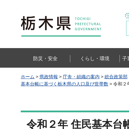
栃木県
防災・安全
くらし・環境
子
ホーム
>
県政情報
>
庁舎・組織の案内
>
総合政策部
基本台帳に基づく栃木県の人口及び世帯数
> 令和
令和２年 住民基本台