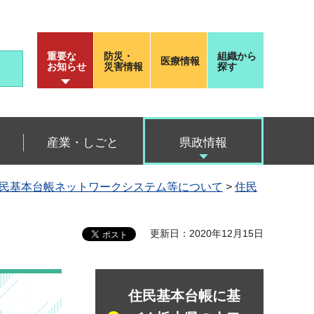
重要な
防災・
組織から
医療情報
お知らせ
災害情報
探す
産業・しごと
県政情報
民基本台帳ネットワークシステム等について
>
住民
更新日：2020年12月15日
住民基本台帳に基