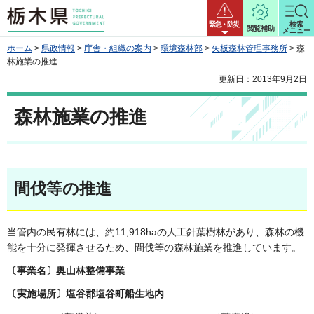
栃木県
緊急・防災
検索
閲覧補助
メニュー
ホーム
>
県政情報
>
庁舎・組織の案内
>
環境森林部
>
矢板森林管理事務所
> 森
林施業の推進
更新日：2013年9月2日
森林施業の推進
間伐等の推進
当管内の民有林には、約11,918haの人工針葉樹林があり、森林の機
能を十分に発揮させるため、間伐等の森林施業を推進しています。
〔事業名〕奥山林整備事業
〔実施場所〕塩谷郡塩谷町船生地内