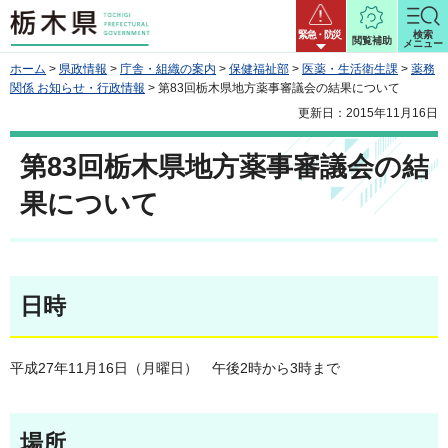
栃木県
緊急・防災
検索
閲覧補助
メニュー
ホーム
>
県政情報
>
庁舎・組織の案内
>
保健福祉部
>
医薬・生活衛生課
>
薬務
関係 お知らせ・行政情報
> 第83回栃木県地方薬事審議会の結果について
更新日：2015年11月16日
第83回栃木県地方薬事審議会の結
果について
日時
平成27年11月16日（月曜日） 午後2時から3時まで
場所