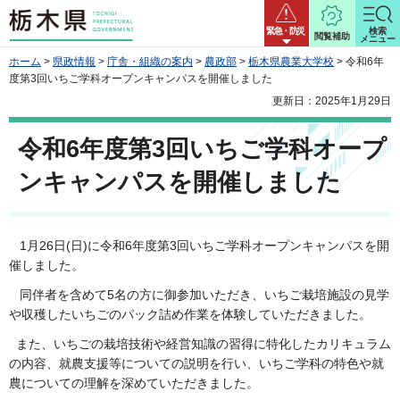
栃木県
緊急・防災
検索
閲覧補助
メニュー
ホーム
>
県政情報
>
庁舎・組織の案内
>
農政部
>
栃木県農業大学校
> 令和6年
度第3回いちご学科オープンキャンパスを開催しました
更新日：2025年1月29日
令和6年度第3回いちご学科オープ
ンキャンパスを開催しました
1月26日(日)に令和6年度第3回いちご学科オープンキャンパスを開
催しました。
同伴者を含めて5名の方に御参加いただき、いちご栽培施設の見学
や収穫したいちごのパック詰め作業を体験していただきました。
また、いちごの栽培技術や経営知識の習得に特化したカリキュラム
の内容、就農支援等についての説明を行い、いちご学科の特色や就
農についての理解を深めていただきました。